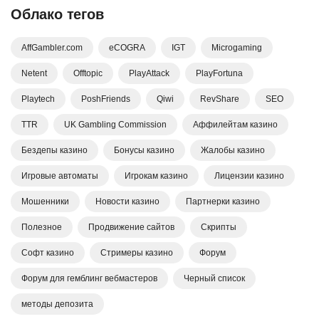
Облако тегов
AffGambler.com
eCOGRA
IGT
Microgaming
Netent
Offtopic
PlayAttack
PlayFortuna
Playtech
PoshFriends
Qiwi
RevShare
SEO
TTR
UK Gambling Commission
Аффилейтам казино
Бездепы казино
Бонусы казино
Жалобы казино
Игровые автоматы
Игрокам казино
Лицензии казино
Мошенники
Новости казино
Партнерки казино
Полезное
Продвижение сайтов
Скрипты
Софт казино
Стримеры казино
Форум
Форум для гемблинг вебмастеров
Черный список
методы депозита