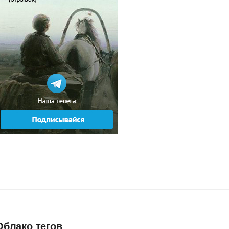
Облако тегов