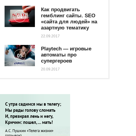
Как продвигать
гемблинг сайты. SEO
04
«сайта для людей» на
азартную тематику
22.09.2017
Playtech — игровые
автоматы про
05
супергероев
20.09.2017