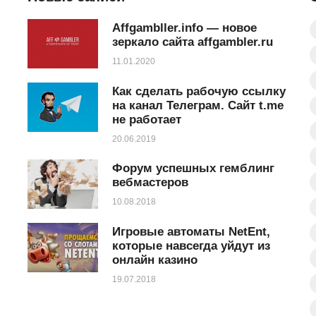
Affgambller.info — новое
зеркало сайта affgambler.ru
11.01.2020
Как сделать рабочую ссылку
на канал Телеграм. Сайт t.me
не работает
20.06.2019
Форум успешных гемблинг
вебмастеров
10.08.2018
Игровые автоматы NetEnt,
которые навсегда уйдут из
онлайн казино
19.07.2018