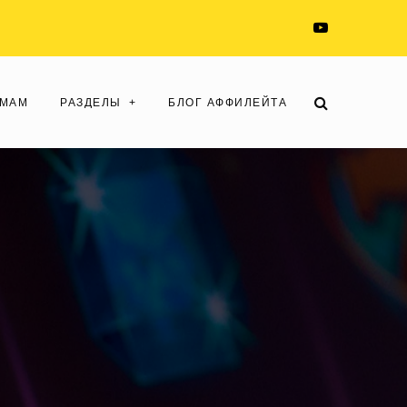
ММАМ
РАЗДЕЛЫ
БЛОГ АФФИЛЕЙТА