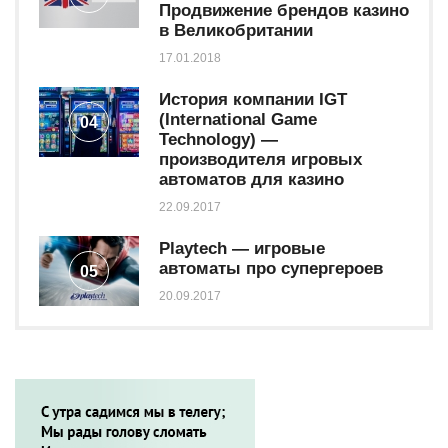
Продвижение брендов казино
в Великобритании
17.01.2018
История компании IGT
(International Game
04
Technology) —
производителя игровых
автоматов для казино
22.09.2017
Playtech — игровые
автоматы про супергероев
05
20.09.2017