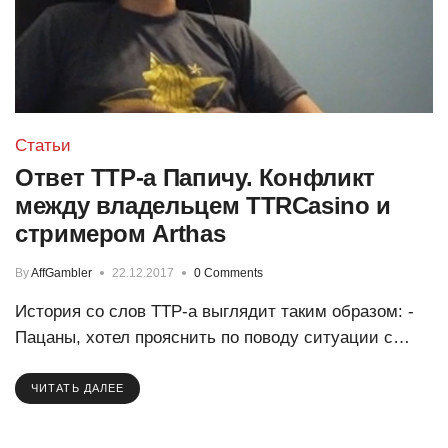
Статьи
Ответ ТТР-а Папичу. Конфликт
между владельцем TTRCasino и
стримером Arthas
By
AffGambler
22.12.2017
0 Comments
История со слов ТТР-а выглядит таким образом: -
Пацаны, хотел прояснить по поводу ситуации с…
ЧИТАТЬ ДАЛЕЕ