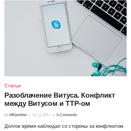
Статьи
Разоблачение Витуса. Конфликт
между Витусом и ТТР-ом
By
AffGambler
01.11.2017
0 Comments
Долгое время наблюдал со стороны за конфликтом