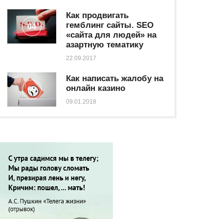
Как продвигать
гемблинг сайты. SEO
04
«сайта для людей» на
азартную тематику
22.09.2017
Как написать жалобу на
онлайн казино
05
09.01.2018