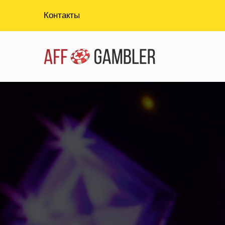
Контакты