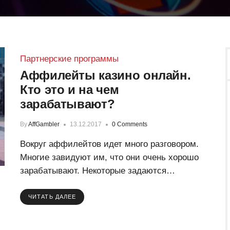
Партнерские программы
Аффилейты казино онлайн.
Кто это и на чем
зарабатывают?
By
AffGambler
13.12.2017
0 Comments
Вокруг аффилейтов идет много разговором.
Многие завидуют им, что они очень хорошо
зарабатывают. Некоторые задаются…
ЧИТАТЬ ДАЛЕЕ