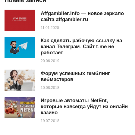
Новые записи
Affgambller.info — новое зеркало
сайта affgambler.ru
11.01.2020
Как сделать рабочую ссылку на
канал Телеграм. Сайт t.me не
работает
20.06.2019
Форум успешных гемблинг
вебмастеров
10.08.2018
Игровые автоматы NetEnt,
которые навсегда уйдут из онлайн
казино
19.07.2018