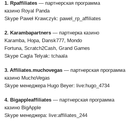
1. Rpaffiliates
— партнерская программа
казино Royal Panda
Skype Paweł Krawczyk
: pawel_rp_affiliates
2. Karambapartners
— партнерка казино
Karamba, Hopa, Dansk777, Mondo
Fortuna, Scratch2Cash, Grand Games
Skype Cagla Telyak
: tchaala
3. Affiliates.muchovegas
— партнерская программа
казино MuchoVegas
Skype менеджера Hugo Beyer
:
live:hugo_4734
4. Bigappleaffiliates
— партнерская программа
казино BigApple
Skype менеджера: live:affiliates_244