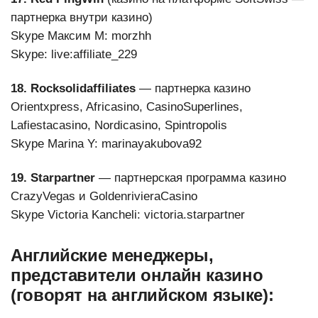
партнерка внутри казино)
Skype Максим M
: morzhh
Skype
:
live:affiliate_229
18.
Rocksolidaffiliates
— партнерка казино
Orientxpress, Africasino, CasinoSuperlines,
Lafiestacasino, Nordicasino, Spintropolis
Skype Marina Y: marinayakubova92
19. Starpartner
— партнерская программа казино
CrazyVegas и GoldenrivieraCasino
Skype
Victoria Kancheli: victoria.starpartner
Английские менеджеры,
представители онлайн казино
(говорят на английском языке):