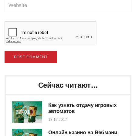
Website
Сейчас читают…
Как узнать отдачу игровых
автоматов
01
13.12.2017
Онлайн казино на Вебмани