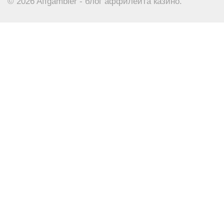
© 2026 Affgambler - блог аффилейта казино.