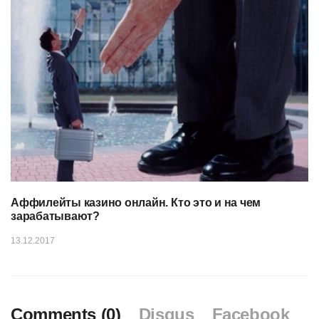
Аффилейты казино онлайн. Кто это и на чем
зарабатывают?
13.12.2017
Comments (0)
Disqus
Facebook