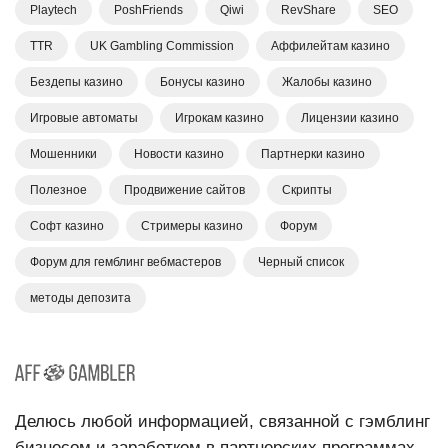
Playtech
PoshFriends
Qiwi
RevShare
SEO
TTR
UK Gambling Commission
Аффилейтам казино
Бездепы казино
Бонусы казино
Жалобы казино
Игровые автоматы
Игрокам казино
Лицензии казино
Мошенники
Новости казино
Партнерки казино
Полезное
Продвижение сайтов
Скрипты
Софт казино
Стримеры казино
Форум
Форум для гемблинг вебмастеров
Черный список
методы депозита
Делюсь любой информацией, связанной с гэмблинг
бизнесом и заработком в партнерских программах