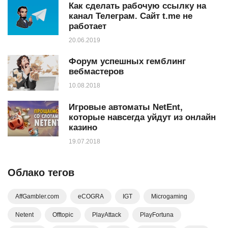
Как сделать рабочую ссылку на
канал Телеграм. Сайт t.me не
работает
20.06.2019
Форум успешных гемблинг
вебмастеров
10.08.2018
Игровые автоматы NetEnt,
которые навсегда уйдут из онлайн
казино
19.07.2018
Облако тегов
AffGambler.com
eCOGRA
IGT
Microgaming
Netent
Offtopic
PlayAttack
PlayFortuna