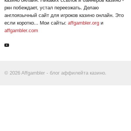
казино онлайн. Никаких ссылок и баннеров казино -
ркн побеждает, устал переезжать. Делаю
англоязычный сайт для игроков казино онлайн. Это
если коротко... Мои сайты:
affgambler.org
и
affgambler.com
© 2026 Affgambler - блог аффилейта казино.