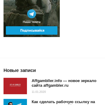
Новые записи
Affgambller.info — новое зеркало
сайта affgambler.ru
11.01.2020
Как сделать рабочую ссылку на