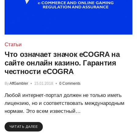
Статьи
Что означает значок eCOGRA на
сайте онлайн казино. Гарантия
честности eCOGRA
By
AffGambler
15.01.2018
0 Comments
Любой интернет-портал должен не только иметь
лицензию, но и соответствовать международным
нормам. Это всем известный…
ЧИТАТЬ ДАЛЕЕ