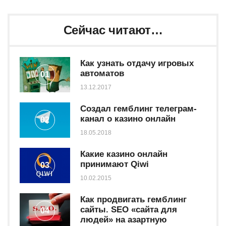
Сейчас читают…
Как узнать отдачу игровых
автоматов
01
13.12.2017
Создал гемблинг телеграм-
канал о казино онлайн
02
18.05.2018
Какие казино онлайн
принимают Qiwi
03
10.02.2015
Как продвигать гемблинг
сайты. SEO «сайта для
04
людей» на азартную