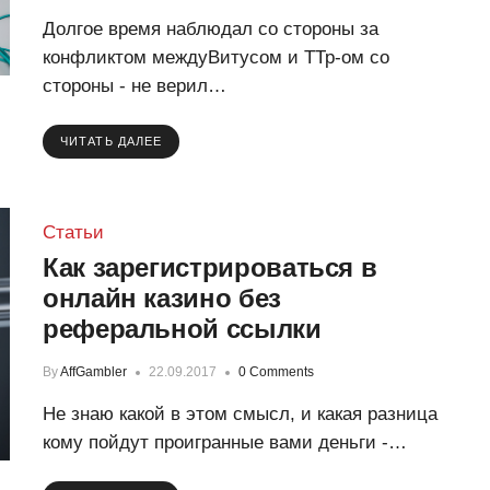
Долгое время наблюдал со стороны за
конфликтом междуВитусом и ТТр-ом со
стороны - не верил…
ЧИТАТЬ ДАЛЕЕ
Статьи
Как зарегистрироваться в
онлайн казино без
реферальной ссылки
By
AffGambler
22.09.2017
0 Comments
Не знаю какой в этом смысл, и какая разница
кому пойдут проигранные вами деньги -…