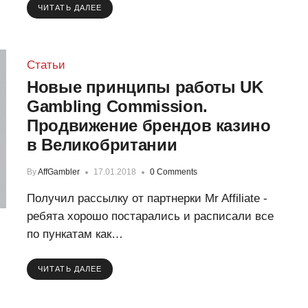
ЧИТАТЬ ДАЛЕЕ
Статьи
Новые принципы работы UK
Gambling Commission.
Продвижение брендов казино
в Великобритании
By
AffGambler
17.01.2018
0 Comments
Получил рассылку от партнерки Mr Affiliate -
ребята хорошо постарались и расписали все
по пункатам как…
ЧИТАТЬ ДАЛЕЕ