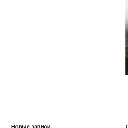
Новые записи