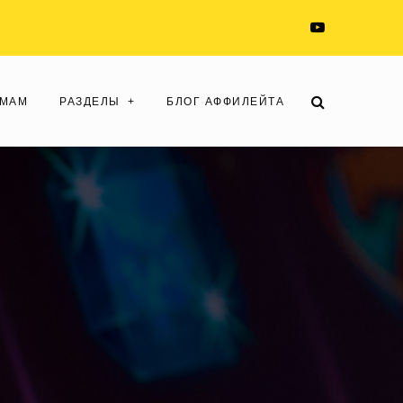
ММАМ
РАЗДЕЛЫ
БЛОГ АФФИЛЕЙТА