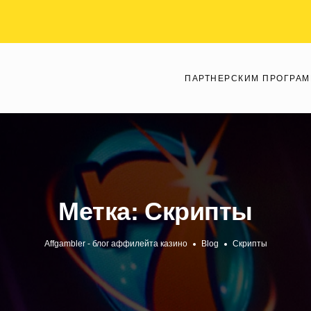
ПАРТНЕРСКИМ ПРОГРА
Метка: Скрипты
Affgambler - блог аффилейта казино
Blog
Скрипты