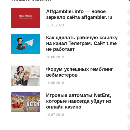
Affgambller.info — новое
зеркало сайта affgambler.ru
11.01.2020
Как сделать рабочую ссылку
на канал Телеграм. Сайт t.me
не работает
20.06.2019
Форум успешных гемблинг
вебмастеров
10.08.2018
Игровые автоматы NetEnt,
которые навсегда уйдут из
онлайн казино
19.07.2018