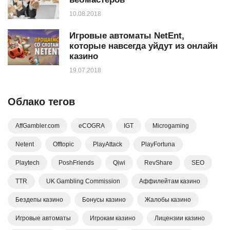
10.08.2018
Игровые автоматы NetEnt,
которые навсегда уйдут из онлайн
казино
19.07.2018
Облако тегов
AffGambler.com
eCOGRA
IGT
Microgaming
Netent
Offtopic
PlayAttack
PlayFortuna
Playtech
PoshFriends
Qiwi
RevShare
SEO
TTR
UK Gambling Commission
Аффилейтам казино
Бездепы казино
Бонусы казино
Жалобы казино
Игровые автоматы
Игрокам казино
Лицензии казино