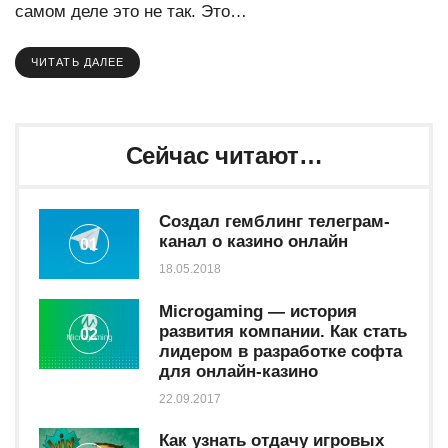
самом деле это не так. Это…
ЧИТАТЬ ДАЛЕЕ
Сейчас читают…
Создал гемблинг телеграм-
канал о казино онлайн
01
18.05.2018
Microgaming — история
развития компании. Как стать
02
лидером в разработке софта
для онлайн-казино
22.09.2017
Как узнать отдачу игровых