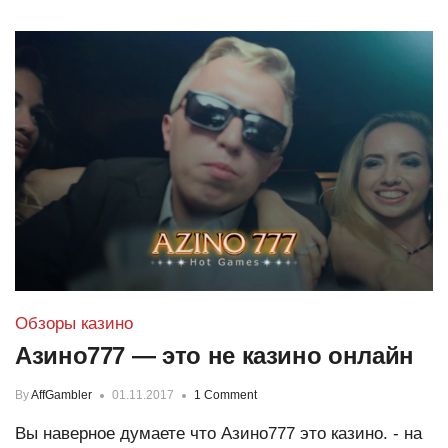
Обзоры казино
Азино777 — это не казино онлайн
By
AffGambler
01.11.2017
1 Comment
Вы наверное думаете что Азино777 это казино. - на