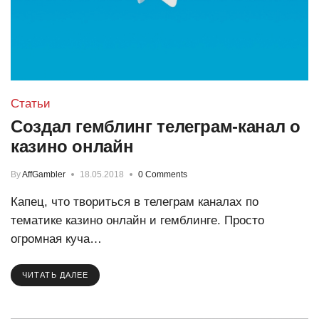
Статьи
Создал гемблинг телеграм-канал о
казино онлайн
By
AffGambler
18.05.2018
0 Comments
Капец, что твориться в телеграм каналах по
тематике казино онлайн и гемблинге. Просто
огромная куча…
ЧИТАТЬ ДАЛЕЕ