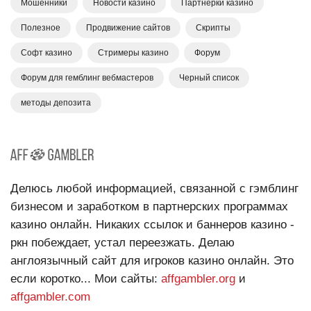
Мошенники
Новости казино
Партнерки казино
Полезное
Продвижение сайтов
Скрипты
Софт казино
Стримеры казино
Форум
Форум для гемблинг вебмастеров
Черный список
методы депозита
Делюсь любой информацией, связанной с гэмблинг
бизнесом и заработком в партнерских программах
казино онлайн. Никаких ссылок и баннеров казино -
ркн побеждает, устал переезжать. Делаю
англоязычный сайт для игроков казино онлайн. Это
если коротко... Мои сайты:
affgambler.org
и
affgambler.com