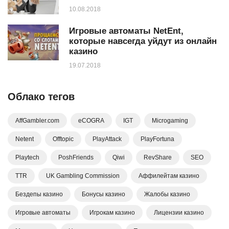
10.08.2018
Игровые автоматы NetEnt,
которые навсегда уйдут из онлайн
казино
19.07.2018
Облако тегов
AffGambler.com
eCOGRA
IGT
Microgaming
Netent
Offtopic
PlayAttack
PlayFortuna
Playtech
PoshFriends
Qiwi
RevShare
SEO
TTR
UK Gambling Commission
Аффилейтам казино
Бездепы казино
Бонусы казино
Жалобы казино
Игровые автоматы
Игрокам казино
Лицензии казино