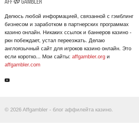
Делюсь любой информацией, связанной с гэмблинг
бизнесом и заработком в партнерских программах
казино онлайн. Никаких ссылок и баннеров казино -
ркн побеждает, устал переезжать. Делаю
англоязычный сайт для игроков казино онлайн. Это
если коротко... Мои сайты:
affgambler.org
и
affgambler.com
© 2026 Affgambler - блог аффилейта казино.