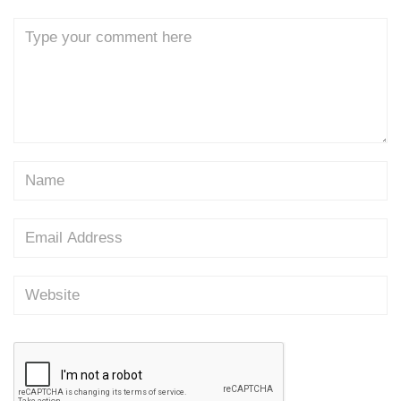
Comment
Name
Email
Website