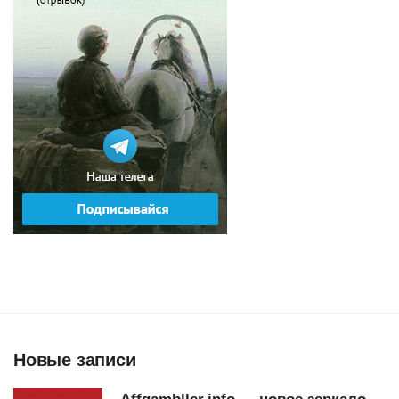
Новые записи