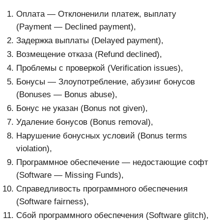
Оплата — Отклоненили платеж, выплату
(Payment — Declined payment),
Задержка выплаты (Delayed payment),
Возмещение отказа (Refund declined),
Проблемы с проверкой (Verification issues),
Бонусы — Злоупотребление, абузинг бонусов
(Bonuses — Bonus abuse),
Бонус не указан (Bonus not given),
Удаление бонусов (Bonus removal),
Нарушение бонусных условий (Bonus terms
violation),
Программное обеспечение — недостающие софт
(Software — Missing Funds),
Справедливость программного обеспечения
(Software fairness),
Сбой программного обеспечения (Software glitch),