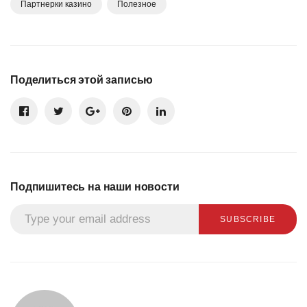
Партнерки казино
Полезное
Поделиться этой записью
Подпишитесь на наши новости
SUBSCRIBE