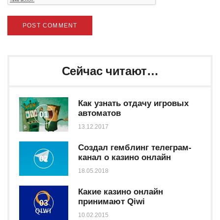
Сейчас читают…
Как узнать отдачу игровых
автоматов
01
13.12.2017
Создал гемблинг телеграм-
канал о казино онлайн
02
18.05.2018
Какие казино онлайн
принимают Qiwi
03
10.02.2015