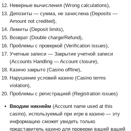
Неверные вычисления (Wrong calculations),
Депозиты — сумма, не зачислена (Deposits —
Amount not credited),
Лимиты (Deposit limits),
Возврат (Double charge/Refund),
Проблемы с проверкой (Verification issues),
Учетные записи — Закрытие учетной записи
(Accounts Handling — Account closure),
Казино закрыто (Casino offline),
Нарушение условий казино (Casino terms
violation),
Проблемы с регистрацией (Registration issues)
Вводим никнейм
(Account name used at this
casino), используемый при игре в казино — эту
информацию сможет увидеть только
представитель казино для проверки вашей вашей