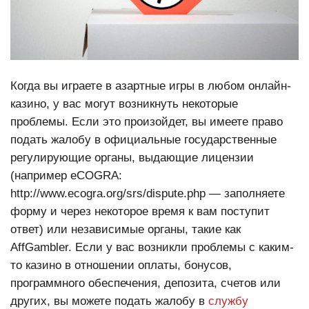
Когда вы играете в азартные игры в любом онлайн-
казино, у вас могут возникнуть некоторые
проблемы. Если это произойдет, вы имеете право
подать жалобу в официальные государственные
регулирующие органы, выдающие лицензии
(например eCOGRA:
http://www.ecogra.org/srs/dispute.php — заполняете
форму и через некоторое время к вам поступит
ответ) или независимые органы, такие как
AffGambler. Если у вас возникли проблемы с каким-
то казино в отношении оплаты, бонусов,
программного обеспечения, депозита, счетов или
других, вы можете подать жалобу в
службу